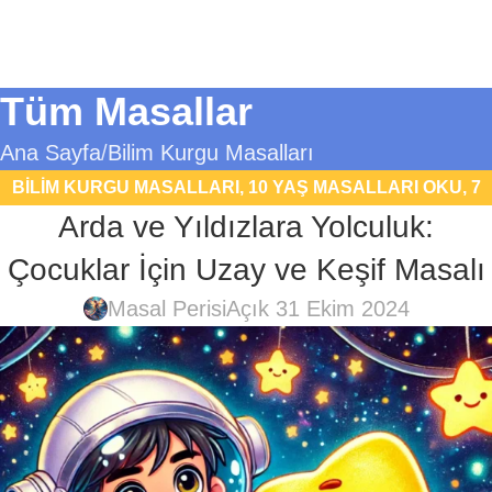
Tüm Masallar
Ana Sayfa
Bilim Kurgu Masalları
BILIM KURGU MASALLARI
,
10 YAŞ MASALLARI OKU
,
7
Arda ve Yıldızlara Yolculuk:
YAŞ MASALLARI
,
8 YAŞ MASALLARI OKU
,
9 YAŞ
MASALLARI OKU
,
EĞITICI MASALLAR
,
FANTASTIK
Çocuklar İçin Uzay ve Keşif Masalı
MASALLAR
,
UYKU MASALLARI
Masal Perisi
Açık 31 Ekim 2024