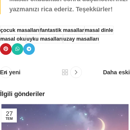
yazmanızı rica ederiz. Teşekkürler!
çocuk masalları
fantastik masallar
masal dinle
masal oku
uyku masalları
uzay masalları
En yeni
Daha eski
İlgili gönderiler
27
TEM