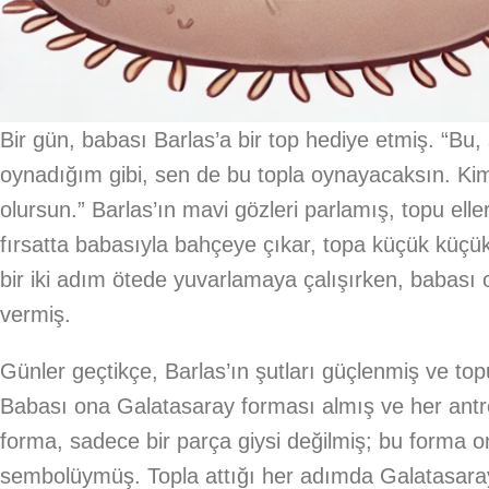
Bir gün, babası Barlas’a bir top hediye etmiş. “Bu
oynadığım gibi, sen de bu topla oynayacaksın. Kim b
olursun.” Barlas’ın mavi gözleri parlamış, topu ell
fırsatta babasıyla bahçeye çıkar, topa küçük küçük
bir iki adım ötede yuvarlamaya çalışırken, babası
vermiş.
Günler geçtikçe, Barlas’ın şutları güçlenmiş ve to
Babası ona Galatasaray forması almış ve her antr
forma, sadece bir parça giysi değilmiş; bu forma
sembolüymüş. Topla attığı her adımda Galatasaray