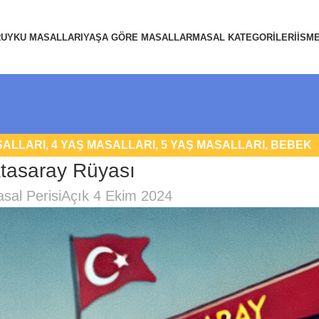
R
UYKU MASALLARI
YAŞA GÖRE MASALLAR
MASAL KATEGORILERI
İSM
SALLARI
,
4 YAŞ MASALLARI
,
5 YAŞ MASALLARI
,
BEBEK
atasaray Rüyası
SALLARI
,
UYKU MASALLARI
sal Perisi
Açık 4 Ekim 2024