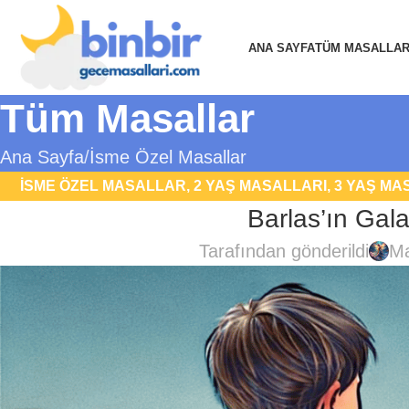
ANA SAYFA
TÜM MASALLA
Tüm Masallar
Ana Sayfa
İsme Özel Masallar
İSME ÖZEL MASALLAR
,
2 YAŞ MASALLARI
,
3 YAŞ MA
Barlas’ın Gal
MASALLARI
,
FUTBOL MA
Tarafından gönderildi
Ma