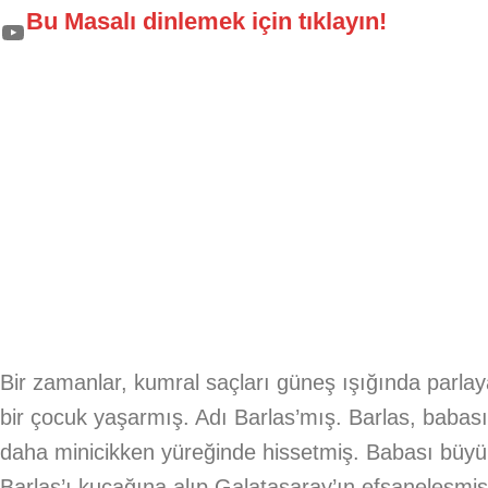
Bu Masalı dinlemek için tıklayın!
Bir zamanlar, kumral saçları güneş ışığında parl
bir çocuk yaşarmış. Adı Barlas’mış. Barlas, babas
daha minicikken yüreğinde hissetmiş. Babası büyü
Barlas’ı kucağına alıp Galatasaray’ın efsaneleşmiş