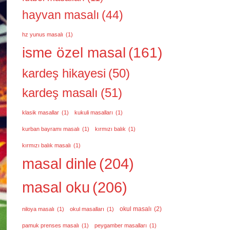
hayvan masalı
(44)
hz yunus masalı
(1)
isme özel masal
(161)
kardeş hikayesi
(50)
kardeş masalı
(51)
klasik masallar
(1)
kukuli masalları
(1)
kurban bayramı masalı
(1)
kırmızı balık
(1)
kırmızı balık masalı
(1)
masal dinle
(204)
masal oku
(206)
okul masalı
(2)
niloya masalı
(1)
okul masalları
(1)
pamuk prenses masalı
(1)
peygamber masalları
(1)