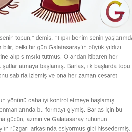
, senin topun,” demiş. “Tıpkı benim senin yaşlarımd
ilir, belki bir gün Galatasaray’ın büyük yıldızı
erine alıp sımsıkı tutmuş. O andan itibaren her
 şutlar atmaya başlamış. Barlas, ilk başlarda topu
 onu sabırla izlemiş ve ona her zaman cesaret
pun yönünü daha iyi kontrol etmeye başlamış.
enmanlarında bu formayı giymiş. Barlas için bu
 ona gücün, azmin ve Galatasaray ruhunun
’ın rüzgarı arkasında esiyormuş gibi hissedermiş.