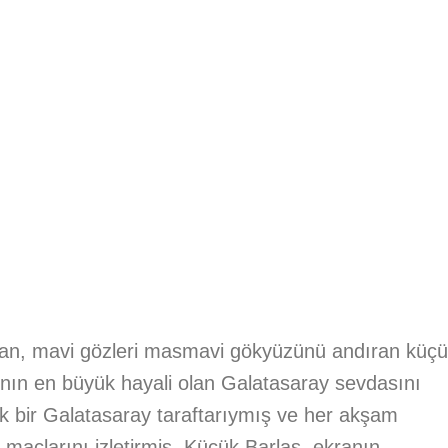
ayan, mavi gözleri masmavi gökyüzünü andıran küç
ının en büyük hayali olan Galatasaray sevdasını
k bir Galatasaray taraftarıymış ve her akşam
 maçlarını izletirmiş. Küçük Barlas, ekranın