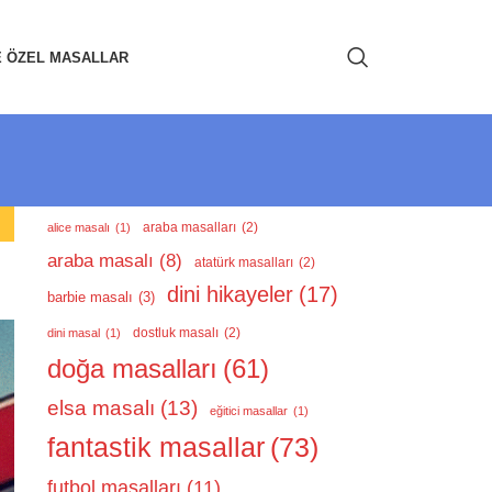
E ÖZEL MASALLAR
araba masalları
(2)
alice masalı
(1)
araba masalı
(8)
atatürk masalları
(2)
dini hikayeler
(17)
barbie masalı
(3)
dostluk masalı
(2)
dini masal
(1)
doğa masalları
(61)
elsa masalı
(13)
eğitici masallar
(1)
fantastik masallar
(73)
futbol masalları
(11)