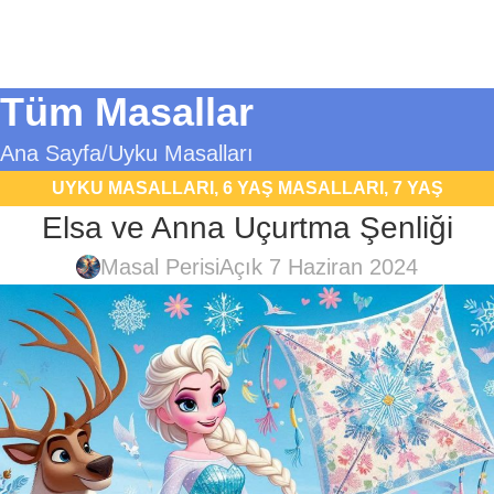
Tüm Masallar
Ana Sayfa
Uyku Masalları
UYKU MASALLARI
,
6 YAŞ MASALLARI
,
7 YAŞ
Elsa ve Anna Uçurtma Şenliği
MASALLARI
,
ELSA VE ANNA MASALLARI
Masal Perisi
Açık 7 Haziran 2024