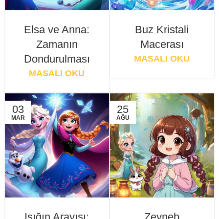
Elsa ve Anna:
Buz Kristali
Zamanın
Macerası
Dondurulması
MASALI OKU
MASALI OKU
03
25
MAR
AĞU
Işığın Arayışı:
Zeyneb