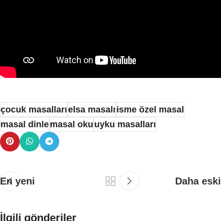
çocuk masalları
elsa masalı
isme özel masal
masal dinle
masal oku
uyku masalları
En yeni
Daha eski
İlgili gönderiler