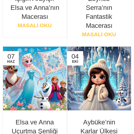
Elsa ve Anna’nın
Serra’nın
Macerası
Fantastik
Macerası
MASALI OKU
MASALI OKU
07
04
HAZ
EKI
Elsa ve Anna
Aybüke’nin
Uçurtma Şenliği
Karlar Ülkesi