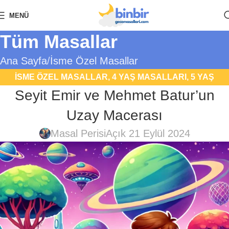
MENÜ
Tüm Masallar
Ana Sayfa
İsme Özel Masallar
İSME ÖZEL MASALLAR
,
4 YAŞ MASALLARI
,
5 YAŞ
Seyit Emir ve Mehmet Batur’un
MASALLARI
,
6 YAŞ MASALLARI
,
7 YAŞ MASALLARI
,
8
YAŞ MASALLARI OKU
,
BILIM KURGU MASALLARI
,
DOĞA
Uzay Macerası
VE ÇEVRE MASALLARI
,
FANTASTIK MASALLAR
,
UYKU
Masal Perisi
Açık 21 Eylül 2024
MASALLARI