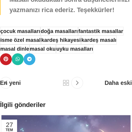
yazmanızı rica ederiz. Teşekkürler!
çocuk masalları
doğa masalları
fantastik masallar
isme özel masal
kardeş hikayesi
kardeş masalı
masal dinle
masal oku
uyku masalları
En yeni
Daha eski
İlgili gönderiler
27
TEM