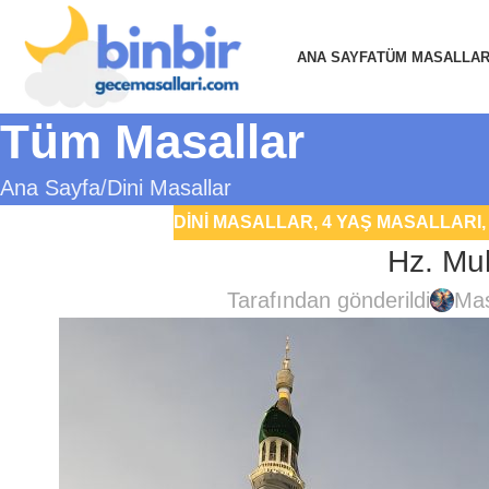
ANA SAYFA
TÜM MASALLA
Tüm Masallar
Ana Sayfa
Dini Masallar
DINI MASALLAR
,
4 YAŞ MASALLARI
Hz. M
Tarafından gönderildi
Mas