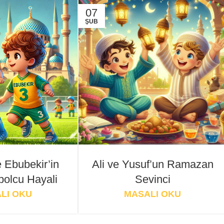
07
ŞUB
e Ebubekir’in
Ali ve Yusuf’un Ramazan
bolcu Hayali
Sevinci
LI OKU
MASALI OKU