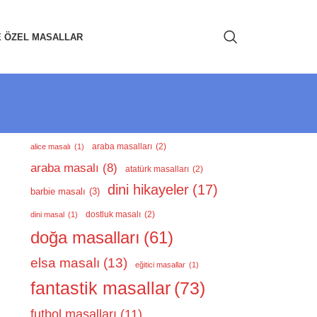
E ÖZEL MASALLAR
araba masalları
(2)
alice masalı
(1)
araba masalı
(8)
atatürk masalları
(2)
dini hikayeler
(17)
barbie masalı
(3)
dostluk masalı
(2)
dini masal
(1)
doğa masalları
(61)
elsa masalı
(13)
eğitici masallar
(1)
fantastik masallar
(73)
futbol masalları
(11)