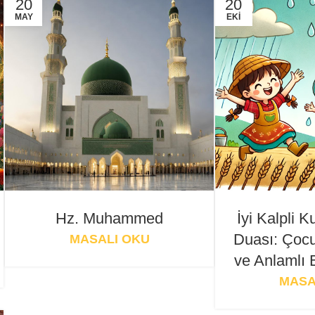
20
20
MAY
EKI
Hz. Muhammed
İyi Kalpli 
Duası: Çocu
MASALI OKU
ve Anlamlı 
MASA