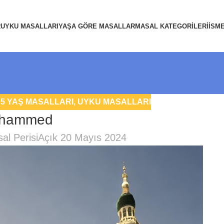
R
UYKU MASALLARI
YAŞA GÖRE MASALLAR
MASAL KATEGORILERI
İSM
,
5 YAŞ MASALLARI
,
UYKU MASALLARI
uhammed
al Perisi
Açık 20 Mayıs 2024