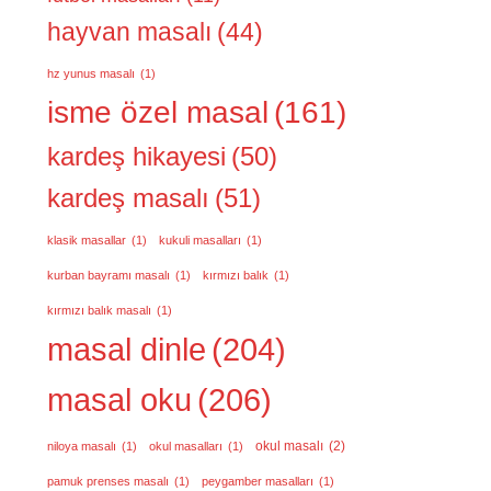
hayvan masalı
(44)
hz yunus masalı
(1)
isme özel masal
(161)
kardeş hikayesi
(50)
kardeş masalı
(51)
klasik masallar
(1)
kukuli masalları
(1)
kurban bayramı masalı
(1)
kırmızı balık
(1)
kırmızı balık masalı
(1)
masal dinle
(204)
masal oku
(206)
okul masalı
(2)
niloya masalı
(1)
okul masalları
(1)
pamuk prenses masalı
(1)
peygamber masalları
(1)