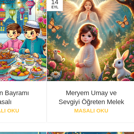
14
EYL
n Bayramı
Meryem Umay ve
salı
Sevgiyi Öğreten Melek
LI OKU
MASALI OKU