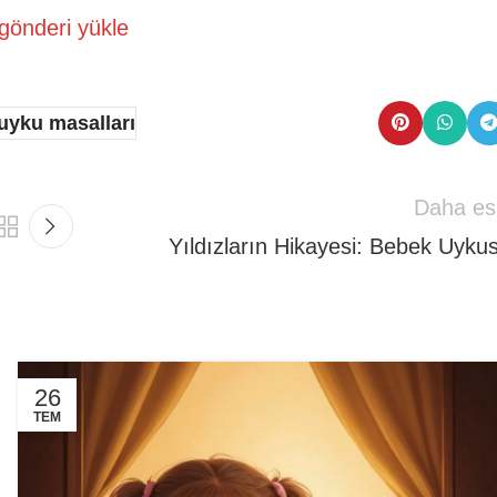
gönderi yükle
uyku masalları
Daha es
Yıldızların Hikayesi: Bebek Uyku
26
TEM