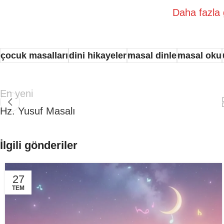
Daha fazla 
çocuk masalları
dini hikayeler
masal dinle
masal oku
En yeni
Hz. Yusuf Masalı
İlgili gönderiler
27
TEM