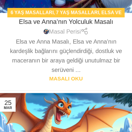
6 YAŞ MASALLARI
,
7 YAŞ MASALLARI
,
ELSA VE
Elsa ve Anna’nın Yolculuk Masalı
ANNA MASALLARI
,
FANTASTIK MASALLAR
Masal Perisi
Elsa ve Anna Masalı, Elsa ve Anna'nın
kardeşlik bağlarını güçlendirdiği, dostluk ve
maceranın bir araya geldiği unutulmaz bir
serüveni ...
MASALI OKU
25
MAR