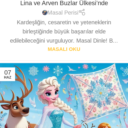
Lina ve Arven Buzlar Ülkesi’nde
5 YAŞ MASALLARI
,
6 YAŞ MASALLARI
,
7 YAŞ
Masal Perisi
MASALLARI
,
8 YAŞ MASALLARI OKU
,
9 YAŞ
MASALLARI OKU
Kardeşliğin, cesaretin ve yeteneklerin
,
ELSA VE ANNA MASALLARI
,
FANTASTIK MASALLAR
birleştiğinde büyük başarılar elde
,
UYKU MASALLARI
edilebileceğini vurguluyor. Masal Dinle! B...
MASALI OKU
07
HAZ