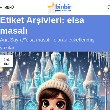
MENÜ
Etiket Arşivleri: elsa
masalı
Ana Sayfa
"elsa masalı" olarak etiketlenmiş
yazılar
04
EKI