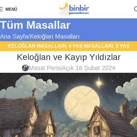
MENÜ
Tüm Masallar
Ana Sayfa
Keloğlan Masalları
KELOĞLAN MASALLARI
,
4 YAŞ MASALLARI
,
5 YAŞ
Keloğlan ve Kayıp Yıldızlar
MASALLARI
,
UYKU MASALLARI
Masal Perisi
Açık 18 Şubat 2024