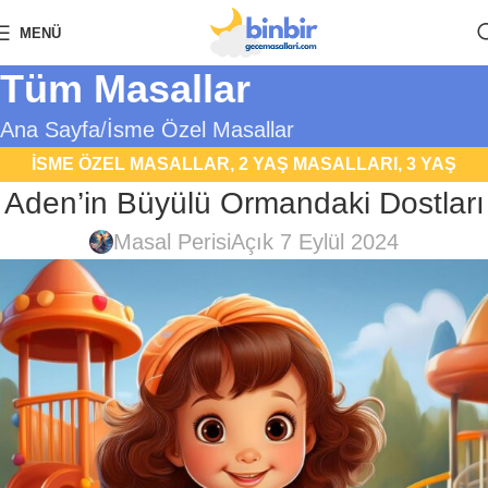
MENÜ
Tüm Masallar
Ana Sayfa
İsme Özel Masallar
İSME ÖZEL MASALLAR
,
2 YAŞ MASALLARI
,
3 YAŞ
Aden’in Büyülü Ormandaki Dostları
MASALLARI
,
4 YAŞ MASALLARI
,
5 YAŞ MASALLARI
,
6
YAŞ MASALLARI
,
7 YAŞ MASALLARI
,
FANTASTIK
Masal Perisi
Açık 7 Eylül 2024
MASALLAR
,
HAYVAN MASALLARI
,
UYKU MASALLARI