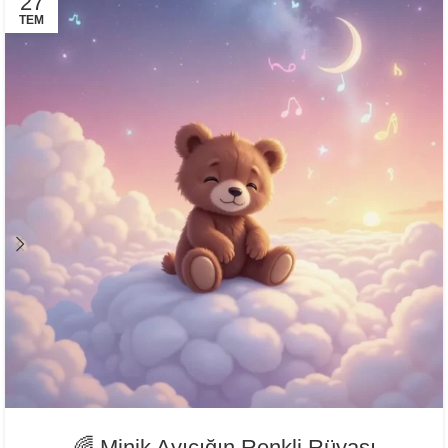
27
TEM
🌈 Minik Ayıcığın Renkli Rüyası