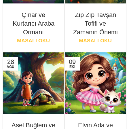
Çınar ve
Zıp Zıp Tavşan
Kurtarıcı Araba
Tofifi ve
Ormanı
Zamanın Önemi
MASALI OKU
MASALI OKU
28
09
AĞU
EKI
Asel Buğlem ve
Elvin Ada ve