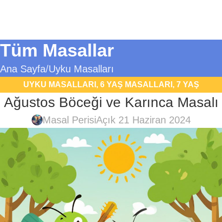
Tüm Masallar
Ana Sayfa
Uyku Masalları
UYKU MASALLARI
,
6 YAŞ MASALLARI
,
7 YAŞ
Ağustos Böceği ve Karınca Masalı
MASALLARI
,
EĞITICI MASALLAR
,
HAYVAN MASALLARI
Masal Perisi
Açık 21 Haziran 2024