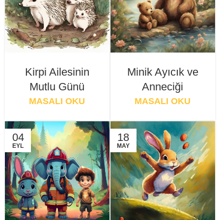
Kirpi Ailesinin
Minik Ayıcık ve
Mutlu Günü
Anneciği
MASALI OKU
MASALI OKU
04
18
EYL
MAY