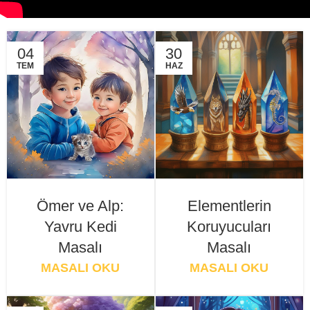
04
30
TEM
HAZ
Ömer ve Alp:
Elementlerin
Yavru Kedi
Koruyucuları
Masalı
Masalı
MASALI OKU
MASALI OKU