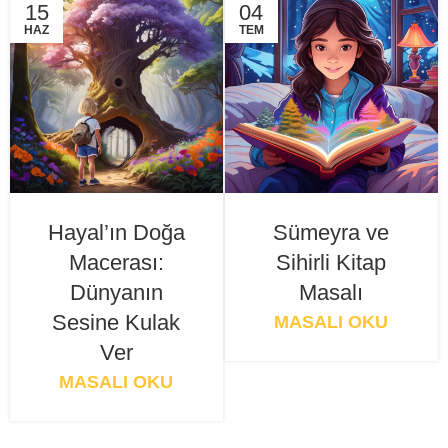
15
04
HAZ
TEM
Hayal’ın Doğa
Sümeyra ve
Macerası:
Sihirli Kitap
Dünyanın
Masalı
Sesine Kulak
MASALI OKU
Ver
MASALI OKU