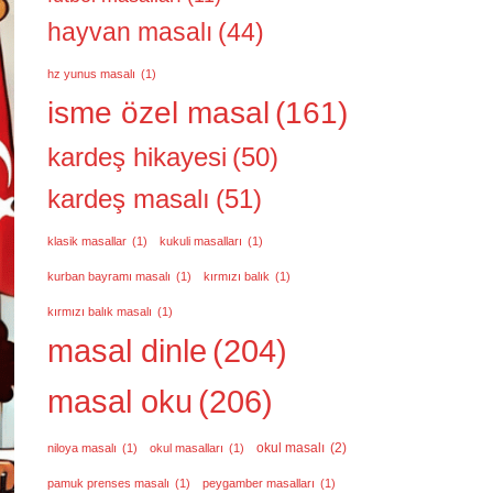
hayvan masalı
(44)
hz yunus masalı
(1)
isme özel masal
(161)
kardeş hikayesi
(50)
kardeş masalı
(51)
klasik masallar
(1)
kukuli masalları
(1)
kurban bayramı masalı
(1)
kırmızı balık
(1)
kırmızı balık masalı
(1)
masal dinle
(204)
masal oku
(206)
okul masalı
(2)
niloya masalı
(1)
okul masalları
(1)
pamuk prenses masalı
(1)
peygamber masalları
(1)