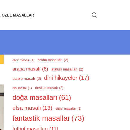
E ÖZEL MASALLAR
araba masalları
(2)
alice masalı
(1)
araba masalı
(8)
atatürk masalları
(2)
dini hikayeler
(17)
barbie masalı
(3)
dostluk masalı
(2)
dini masal
(1)
doğa masalları
(61)
elsa masalı
(13)
eğitici masallar
(1)
fantastik masallar
(73)
futbol masalları
(11)