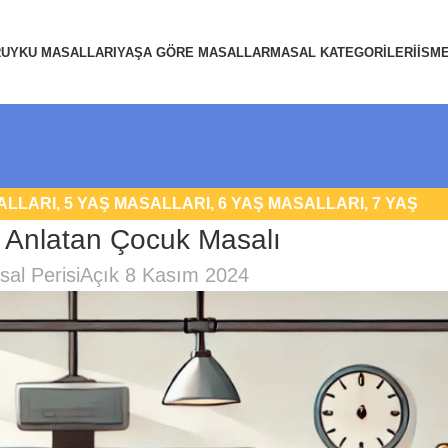
R
UYKU MASALLARI
YAŞA GÖRE MASALLAR
MASAL KATEGORILERI
İSM
ALLARI
,
5 YAŞ MASALLARI
,
6 YAŞ MASALLARI
,
7 YAŞ
 Anlatan Çocuk Masalı
 YAŞ MASALLARI OKU
,
UYKU MASALLARI
al Perisi
Açık 8 Kasım 2024