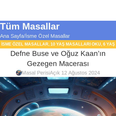
Tüm Masallar
Ana Sayfa
İsme Özel Masallar
İSME ÖZEL MASALLAR
,
10 YAŞ MASALLARI OKU
,
6 YAŞ
Defne Buse ve Oğuz Kaan’ın
MASALLARI
,
7 YAŞ MASALLARI
,
8 YAŞ MASALLARI OKU
,
9 YAŞ MASALLARI OKU
,
BILIM KURGU MASALLARI
,
Gezegen Macerası
EĞITICI MASALLAR
,
FANTASTIK MASALLAR
,
UYKU
Masal Perisi
Açık 12 Ağustos 2024
MASALLARI