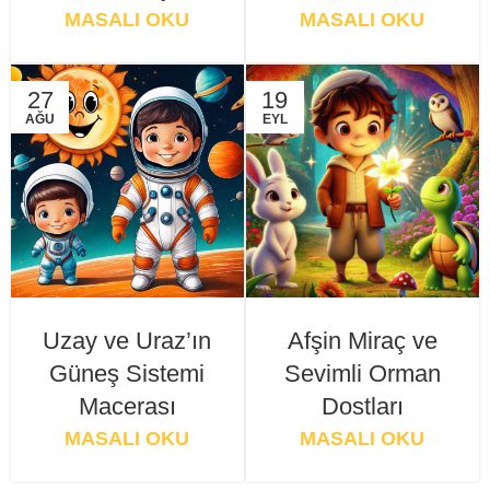
MASALI OKU
MASALI OKU
27
19
AĞU
EYL
Uzay ve Uraz’ın
Afşin Miraç ve
Güneş Sistemi
Sevimli Orman
Macerası
Dostları
MASALI OKU
MASALI OKU