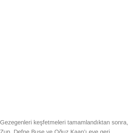
Gezegenleri keşfetmeleri tamamlandıktan sonra,
Zup, Defne Buse ve Oğuz Kaan’ı eve geri