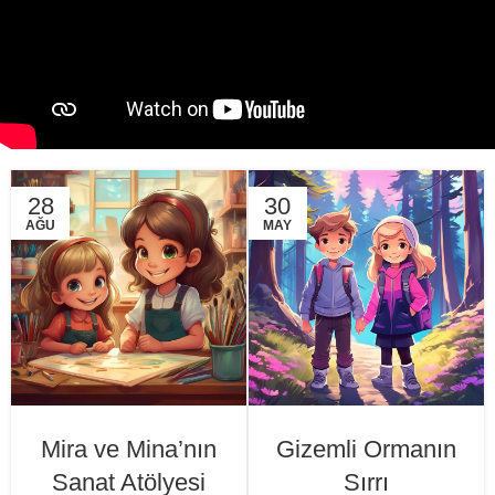
28
30
AĞU
MAY
Mira ve Mina’nın
Gizemli Ormanın
Sanat Atölyesi
Sırrı