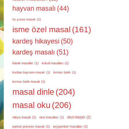
hayvan masalı
(44)
hz yunus masalı
(1)
isme özel masal
(161)
kardeş hikayesi
(50)
kardeş masalı
(51)
klasik masallar
(1)
kukuli masalları
(1)
kurban bayramı masalı
(1)
kırmızı balık
(1)
kırmızı balık masalı
(1)
masal dinle
(204)
masal oku
(206)
okul masalı
(2)
niloya masalı
(1)
okul masalları
(1)
pamuk prenses masalı
(1)
peygamber masalları
(1)