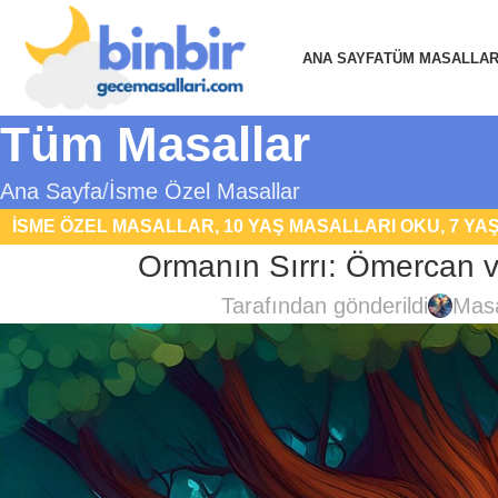
ANA SAYFA
TÜM MASALLA
Tüm Masallar
Ana Sayfa
İsme Özel Masallar
İSME ÖZEL MASALLAR
,
10 YAŞ MASALLARI OKU
,
7 YA
Ormanın Sırrı: Ömercan v
OKU
,
DOĞA VE ÇEVRE MASALLARI
,
FA
Tarafından gönderildi
Masa