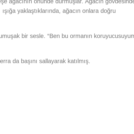
meşe ağacının önünde durmuşlar. Ağacın gövdesind
, ışığa yaklaştıklarında, ağacın onlara doğru
 yumuşak bir sesle. “Ben bu ormanın koruyucusuyu
rra da başını sallayarak katılmış.