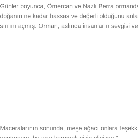
Günler boyunca, Ömercan ve Nazlı Berra ormanda d
doğanın ne kadar hassas ve değerli olduğunu anl
sırrını açmış: Orman, aslında insanların sevgisi ve
Maceralarının sonunda, meşe ağacı onlara teşekkür
unutmayın, bu sırrı korumak sizin elinizde.”