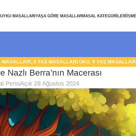
R
UYKU MASALLARI
YAŞA GÖRE MASALLAR
MASAL KATEGORILERI
İSM
Ş MASALLARI
,
8 YAŞ MASALLARI OKU
,
9 YAŞ MASALLAR
e Nazlı Berra’nın Macerası
NTASTIK MASALLAR
,
UYKU MASALLARI
l Perisi
Açık 28 Ağustos 2024