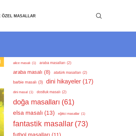
E ÖZEL MASALLAR
I
araba masalları
(2)
alice masalı
(1)
araba masalı
(8)
atatürk masalları
(2)
dini hikayeler
(17)
barbie masalı
(3)
dostluk masalı
(2)
dini masal
(1)
doğa masalları
(61)
elsa masalı
(13)
eğitici masallar
(1)
fantastik masallar
(73)
futbol masalları
(11)