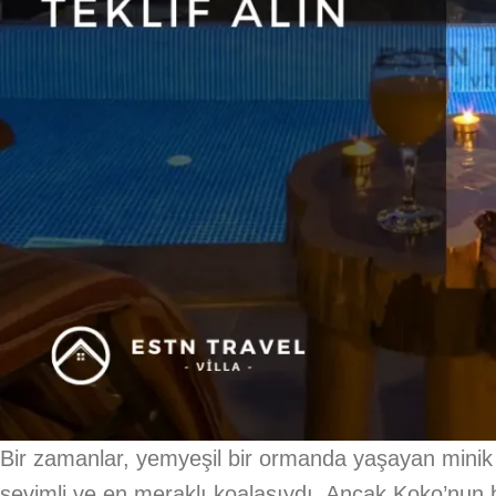
Bir zamanlar, yemyeşil bir ormanda yaşayan minik 
sevimli ve en meraklı koalasıydı. Ancak Koko’nun 