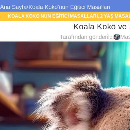
Ana Sayfa
Koala Koko'nun Eğitici Masalları
KOALA KOKO'NUN EĞITICI MASALLARI
,
2 YAŞ MASA
Koala Koko ve 
MASALLARI
,
U
Tarafından gönderildi
Mas