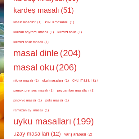
kardeş masalı
(51)
klasik masallar
(1)
kukuli masalları
(1)
kurban bayramı masalı
(1)
kırmızı balık
(1)
kırmızı balık masalı
(1)
masal dinle
(204)
masal oku
(206)
okul masalı
(2)
niloya masalı
(1)
okul masalları
(1)
pamuk prenses masalı
(1)
peygamber masalları
(1)
pinokyo masalı
(1)
polis masalı
(1)
ramazan ayı masalı
(1)
uyku masalları
(199)
uzay masalları
(12)
yarış arabası
(2)