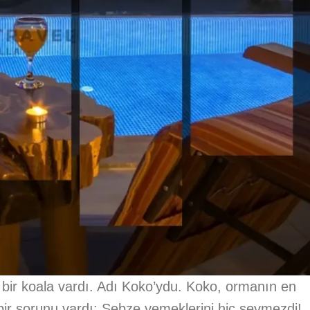
bir koala vardı. Adı Koko’ydu. Koko, ormanın en
bir sorunu vardı: Sebze yemeklerini hiç sevmezdi!