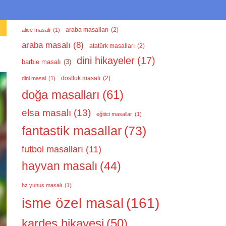
araba masalları
(2)
alice masalı
(1)
araba masalı
(8)
atatürk masalları
(2)
dini hikayeler
(17)
barbie masalı
(3)
dostluk masalı
(2)
dini masal
(1)
doğa masalları
(61)
elsa masalı
(13)
eğitici masallar
(1)
fantastik masallar
(73)
futbol masalları
(11)
hayvan masalı
(44)
hz yunus masalı
(1)
isme özel masal
(161)
kardeş hikayesi
(50)