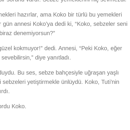
leri hazırlar, ama Koko bir türlü bu yemekleri
r gün annesi Koko’ya dedi ki, “Koko, sebzeler seni
 biraz denemiyorsun?”
güzel kokmuyor!” dedi. Annesi, “Peki Koko, eğer
evebilirsin,” diye yanıtladı.
duydu. Bu ses, sebze bahçesiyle uğraşan yaşlı
i sebzeleri yetiştirmekle ünlüydü. Koko, Tuti’nin
rdı.
ordu Koko.