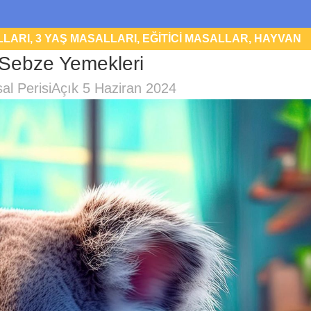
LLARI
,
3 YAŞ MASALLARI
,
EĞITICI MASALLAR
,
HAYVAN
Sebze Yemekleri
YKU MASALLARI
al Perisi
Açık 5 Haziran 2024