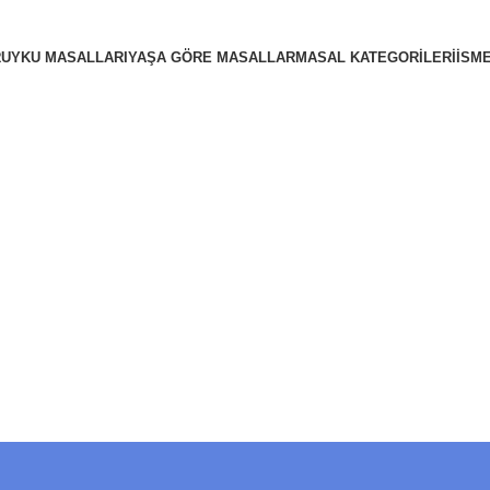
R
UYKU MASALLARI
YAŞA GÖRE MASALLAR
MASAL KATEGORILERI
İSM