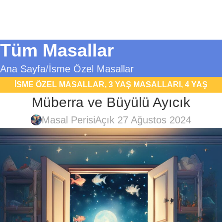
Tüm Masallar
Ana Sayfa
İsme Özel Masallar
İSME ÖZEL MASALLAR
,
3 YAŞ MASALLARI
,
4 YAŞ
Müberra ve Büyülü Ayıcık
MASALLARI
,
5 YAŞ MASALLARI
,
6 YAŞ MASALLARI
,
FANTASTIK MASALLAR
,
UYKU MASALLARI
Masal Perisi
Açık 27 Ağustos 2024