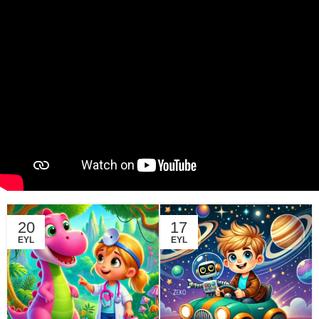
20
17
EYL
EYL