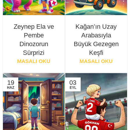
Zeynep Ela ve
Kağan’ın Uzay
Pembe
Arabasıyla
Dinozorun
Büyük Gezegen
Sürprizi
Keşfi
MASALI OKU
MASALI OKU
19
03
HAZ
EYL