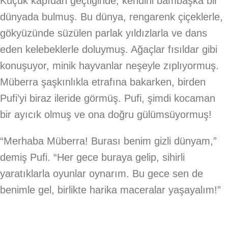
Küçük kapıdan geçtiğinde, kendini bambaşka bir
dünyada bulmuş. Bu dünya, rengarenk çiçeklerle,
gökyüzünde süzülen parlak yıldızlarla ve dans
eden kelebeklerle doluymuş. Ağaçlar fısıldar gibi
konuşuyor, minik hayvanlar neşeyle zıplıyormuş.
Müberra şaşkınlıkla etrafına bakarken, birden
Pufi’yi biraz ileride görmüş. Pufi, şimdi kocaman
bir ayıcık olmuş ve ona doğru gülümsüyormuş!
“Merhaba Müberra! Burası benim gizli dünyam,”
demiş Pufi. “Her gece buraya gelip, sihirli
yaratıklarla oyunlar oynarım. Bu gece sen de
benimle gel, birlikte harika maceralar yaşayalım!”