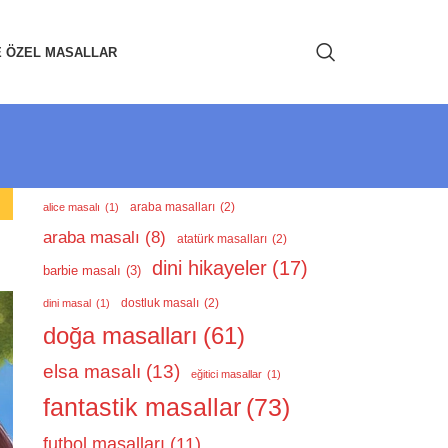
E ÖZEL MASALLAR
araba masalları
(2)
alice masalı
(1)
araba masalı
(8)
atatürk masalları
(2)
dini hikayeler
(17)
barbie masalı
(3)
dostluk masalı
(2)
dini masal
(1)
doğa masalları
(61)
elsa masalı
(13)
eğitici masallar
(1)
fantastik masallar
(73)
futbol masalları
(11)