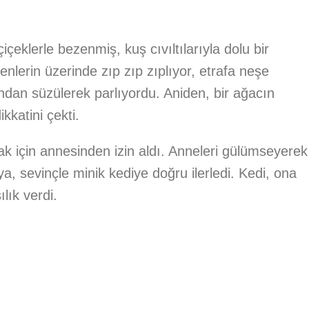
çiçeklerle bezenmiş, kuş cıvıltılarıyla dolu bir
lerin üzerinde zıp zıp zıplıyor, etrafa neşe
ından süzülerek parlıyordu. Aniden, bir ağacın
kkatini çekti.
k için annesinden izin aldı. Anneleri gülümseyerek
Liya, sevinçle minik kediye doğru ilerledi. Kedi, ona
lık verdi.