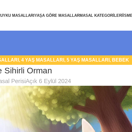
R
UYKU MASALLARI
YAŞA GÖRE MASALLAR
MASAL KATEGORILERI
İSM
SALLARI
,
4 YAŞ MASALLARI
,
5 YAŞ MASALLARI
,
BEBEK
e Sihirli Orman
IK MASALLAR
,
HAYVAN MASALLARI
,
UYKU MASALLARI
sal Perisi
Açık 6 Eylül 2024