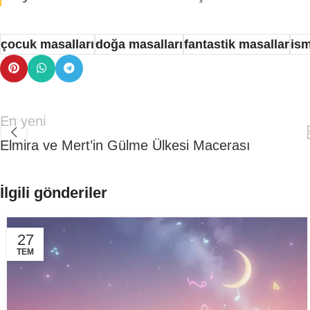
çocuk masalları
doğa masalları
fantastik masallar
ism
En yeni
Elmira ve Mert’in Gülme Ülkesi Macerası
İlgili gönderiler
27
TEM