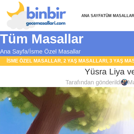
ANA SAYFA
TÜM MASALLA
Tüm Masallar
Ana Sayfa
İsme Özel Masallar
İSME ÖZEL MASALLAR
,
2 YAŞ MASALLARI
,
3 YAŞ MA
Yüsra Liya v
MASALLARI
,
DOĞA VE ÇEVRE MASALLARI
,
FANTAST
Tarafından gönderildi
Ma