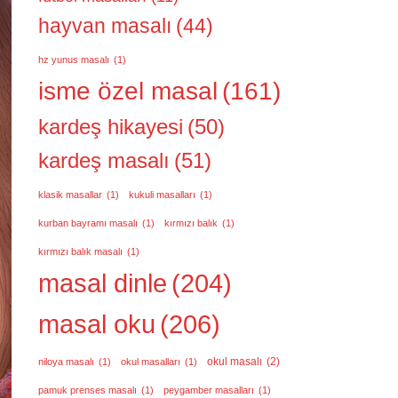
hayvan masalı
(44)
hz yunus masalı
(1)
isme özel masal
(161)
kardeş hikayesi
(50)
kardeş masalı
(51)
klasik masallar
(1)
kukuli masalları
(1)
kurban bayramı masalı
(1)
kırmızı balık
(1)
kırmızı balık masalı
(1)
masal dinle
(204)
masal oku
(206)
okul masalı
(2)
niloya masalı
(1)
okul masalları
(1)
pamuk prenses masalı
(1)
peygamber masalları
(1)