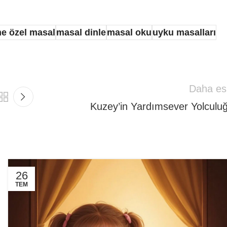
e özel masal
masal dinle
masal oku
uyku masalları
Daha es
Kuzey’in Yardımsever Yolculu
26
TEM