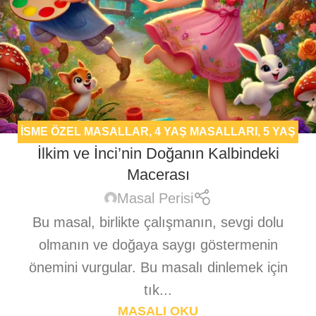
İSME ÖZEL MASALLAR
,
4 YAŞ MASALLARI
,
5 YAŞ
İlkim ve İnci’nin Doğanın Kalbindeki
MASALLARI
,
6 YAŞ MASALLARI
,
7 YAŞ
Macerası
MASALLARI
,
8 YAŞ MASALLARI OKU
,
DOĞA VE
Masal Perisi
ÇEVRE MASALLARI
,
FANTASTIK MASALLAR
,
Bu masal, birlikte çalışmanın, sevgi dolu
UYKU MASALLARI
olmanın ve doğaya saygı göstermenin
önemini vurgular. Bu masalı dinlemek için
tık...
MASALI OKU