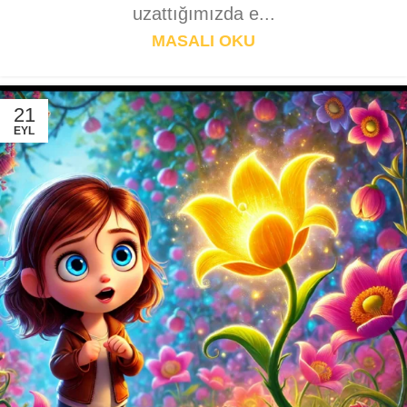
uzattığımızda e...
MASALI OKU
21
EYL