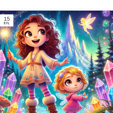
15
EYL