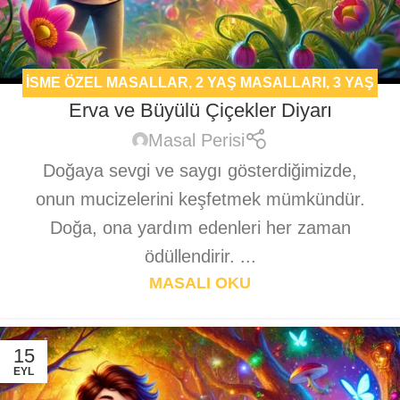
İSME ÖZEL MASALLAR
,
2 YAŞ MASALLARI
,
3 YAŞ
Erva ve Büyülü Çiçekler Diyarı
MASALLARI
,
4 YAŞ MASALLARI
,
BEBEK
Masal Perisi
MASALLARI
,
FANTASTIK MASALLAR
,
UYKU
Doğaya sevgi ve saygı gösterdiğimizde,
MASALLARI
onun mucizelerini keşfetmek mümkündür.
Doğa, ona yardım edenleri her zaman
ödüllendirir. ...
MASALI OKU
15
EYL