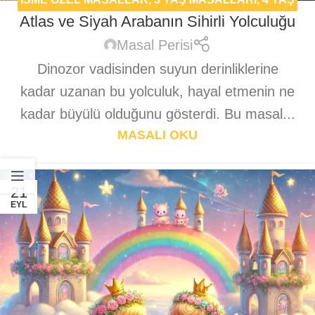
Atlas ve Siyah Arabanın Sihirli Yolculuğu
MASALLARI
,
5 YAŞ MASALLARI
,
6 YAŞ
Masal Perisi
MASALLARI
,
FANTASTIK MASALLAR
,
HAYVAN
Dinozor vadisinden suyun derinliklerine
MASALLARI
,
MACERA MASALLARI
,
UYKU
kadar uzanan bu yolculuk, hayal etmenin ne
MASALLARI
kadar büyülü olduğunu gösterdi. Bu masal...
MASALI OKU
21
EYL