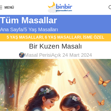
MENÜ
Tüm Masallar
Ana Sayfa
5 Yaş Masalları
5 YAŞ MASALLARI
,
6 YAŞ MASALLARI
,
İSME ÖZEL
Bir Kuzen Masalı
MASALLAR
,
UYKU MASALLARI
Masal Perisi
Açık 24 Mart 2024