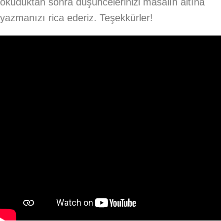
okuduktan sonra düşüncelerinizi masalın altına
yazmanızı rica ederiz. Teşekkürler!