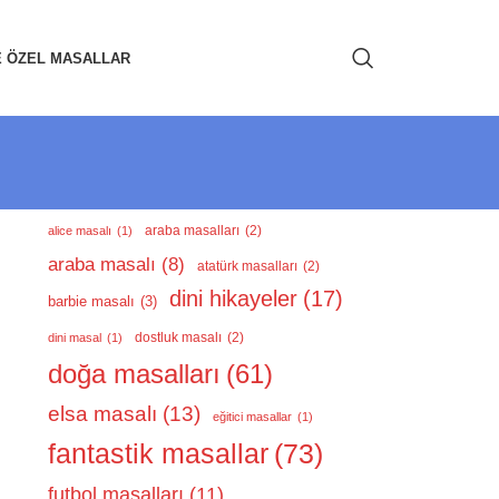
E ÖZEL MASALLAR
araba masalları
(2)
alice masalı
(1)
araba masalı
(8)
atatürk masalları
(2)
dini hikayeler
(17)
barbie masalı
(3)
dostluk masalı
(2)
dini masal
(1)
doğa masalları
(61)
elsa masalı
(13)
eğitici masallar
(1)
fantastik masallar
(73)
futbol masalları
(11)