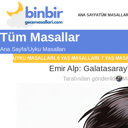
ANA SAYFA
TÜM MASALLA
Tüm Masallar
Ana Sayfa
Uyku Masalları
UYKU MASALLARI
,
6 YAŞ MASALLARI
,
7 YAŞ MAS
Emir Alp: Galatasaray
Tarafından gönderildi
Ma