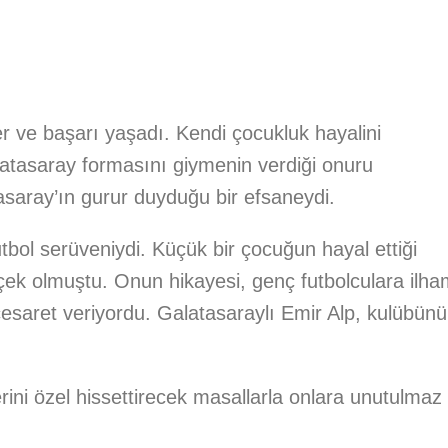
r ve başarı yaşadı. Kendi çocukluk hayalini
atasaray formasını giymenin verdiği onuru
tasaray’ın gurur duyduğu bir efsaneydi.
bol serüveniydi. Küçük bir çocuğun hayal ettiği
rçek olmuştu. Onun hikayesi, genç futbolculara ilh
n cesaret veriyordu. Galatasaraylı Emir Alp, kulübün
rini özel hissettirecek masallarla onlara unutulmaz