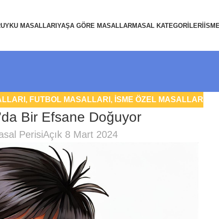
R
UYKU MASALLARI
YAŞA GÖRE MASALLAR
MASAL KATEGORILERI
İSM
ALLARI
,
FUTBOL MASALLARI
,
İSME ÖZEL MASALLAR
’da Bir Efsane Doğuyor
sal Perisi
Açık 8 Mart 2024