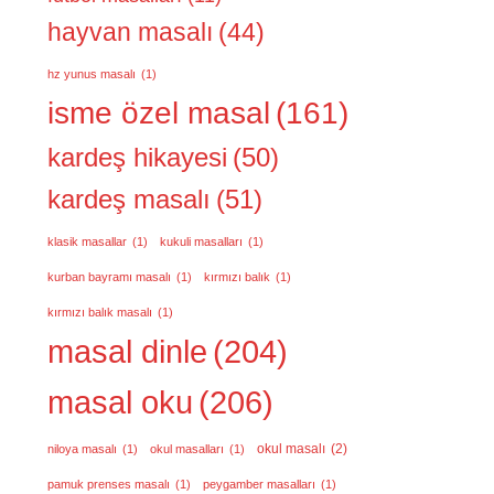
hayvan masalı
(44)
hz yunus masalı
(1)
isme özel masal
(161)
kardeş hikayesi
(50)
kardeş masalı
(51)
klasik masallar
(1)
kukuli masalları
(1)
kurban bayramı masalı
(1)
kırmızı balık
(1)
kırmızı balık masalı
(1)
masal dinle
(204)
masal oku
(206)
okul masalı
(2)
niloya masalı
(1)
okul masalları
(1)
pamuk prenses masalı
(1)
peygamber masalları
(1)