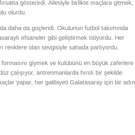
fırsatta gösterirdi. Ailesiyle birlikte maçlara gitmek,
olu olurdu.
unda daha da güçlendi. Okulunun futbol takımında
araylı efsaneler gibi geliştirmek istiyordu. Her
ı renklere olan sevgisiyle sahada parlıyordu.
y formasını giymek ve kulübünü en büyük zaferlere
üz çalışıyor, antrenmanlarda hırslı bir şekilde
maçlar yapar, her galibiyeti Galatasaray için bir adı