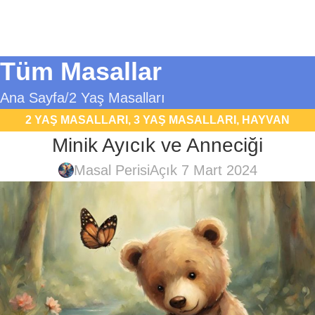
Tüm Masallar
Ana Sayfa
2 Yaş Masalları
2 YAŞ MASALLARI
,
3 YAŞ MASALLARI
,
HAYVAN
Minik Ayıcık ve Anneciği
MASALLARI
,
UYKU MASALLARI
Masal Perisi
Açık 7 Mart 2024