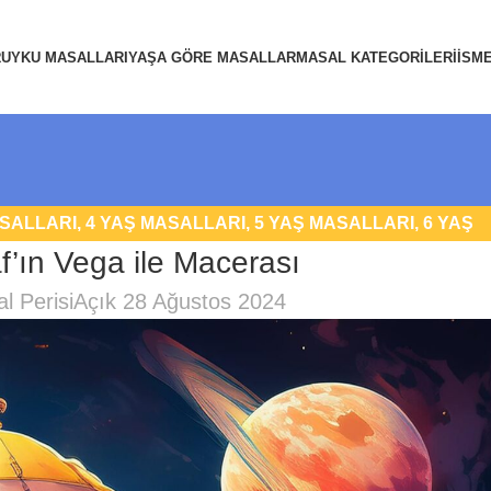
R
UYKU MASALLARI
YAŞA GÖRE MASALLAR
MASAL KATEGORILERI
İSM
ASALLARI
,
4 YAŞ MASALLARI
,
5 YAŞ MASALLARI
,
6 YAŞ
’ın Vega ile Macerası
MASALLAR
,
FANTASTIK MASALLAR
,
UYKU MASALLARI
l Perisi
Açık 28 Ağustos 2024