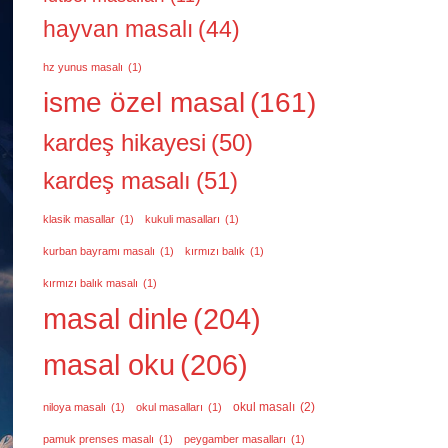
hayvan masalı
(44)
hz yunus masalı
(1)
isme özel masal
(161)
kardeş hikayesi
(50)
kardeş masalı
(51)
klasik masallar
(1)
kukuli masalları
(1)
kurban bayramı masalı
(1)
kırmızı balık
(1)
kırmızı balık masalı
(1)
masal dinle
(204)
masal oku
(206)
okul masalı
(2)
niloya masalı
(1)
okul masalları
(1)
pamuk prenses masalı
(1)
peygamber masalları
(1)