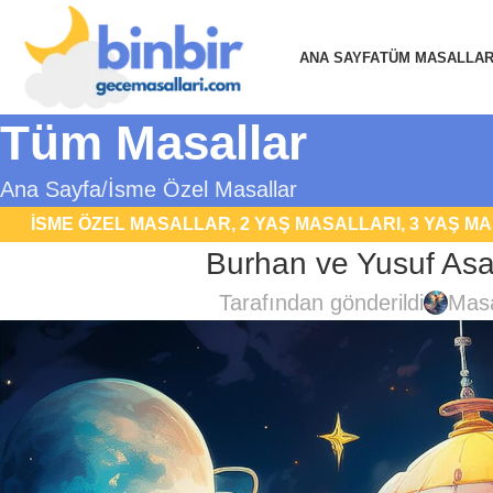
ANA SAYFA
TÜM MASALLA
Tüm Masallar
Ana Sayfa
İsme Özel Masallar
İSME ÖZEL MASALLAR
,
2 YAŞ MASALLARI
,
3 YAŞ M
Burhan ve Yusuf Asaf
MASALLARI
,
BILIM KURGU MASALLARI
,
EĞITICI 
Tarafından gönderildi
Masa