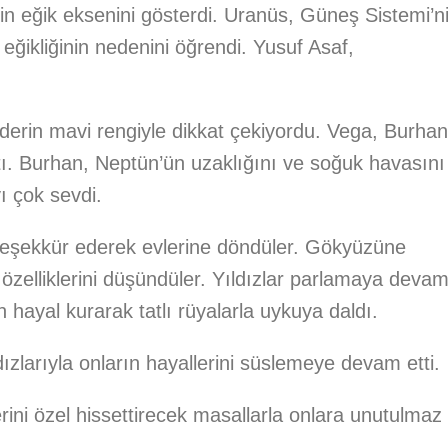
n eğik eksenini gösterdi. Uranüs, Güneş Sistemi’n
ğikliğinin nedenini öğrendi. Yusuf Asaf,
derin mavi rengiyle dikkat çekiyordu. Vega, Burhan
tı. Burhan, Neptün’ün uzaklığını ve soğuk havasını
ı çok sevdi.
teşekkür ederek evlerine döndüler. Gökyüzüne
 özelliklerini düşündüler. Yıldızlar parlamaya deva
 hayal kurarak tatlı rüyalarla uykuya daldı.
ızlarıyla onların hayallerini süslemeye devam etti.
rini özel hissettirecek masallarla onlara unutulmaz