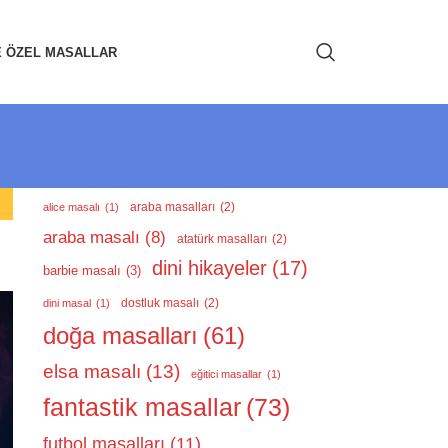
E ÖZEL MASALLAR
araba masalları
(2)
alice masalı
(1)
araba masalı
(8)
atatürk masalları
(2)
dini hikayeler
(17)
barbie masalı
(3)
dostluk masalı
(2)
dini masal
(1)
doğa masalları
(61)
elsa masalı
(13)
eğitici masallar
(1)
fantastik masallar
(73)
futbol masalları
(11)