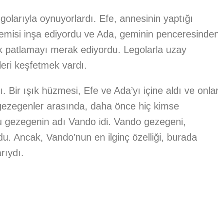
olarıyla oynuyorlardı. Efe, annesinin yaptığı
 gemisi inşa ediyordu ve Ada, geminin penceresinde
ük patlamayı merak ediyordu. Legolarla uzay
leri keşfetmek vardı.
. Bir ışık hüzmesi, Efe ve Ada’yı içine aldı ve onlar
 gezegenler arasında, daha önce hiç kimse
u gezegenin adı Vando idi. Vando gezegeni,
du. Ancak, Vando’nun en ilginç özelliği, burada
rıydı.