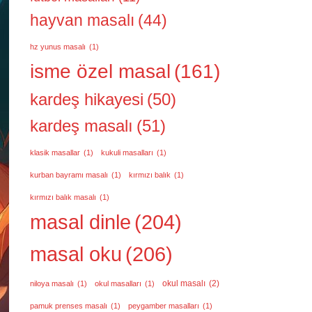
hayvan masalı
(44)
hz yunus masalı
(1)
isme özel masal
(161)
kardeş hikayesi
(50)
kardeş masalı
(51)
klasik masallar
(1)
kukuli masalları
(1)
kurban bayramı masalı
(1)
kırmızı balık
(1)
kırmızı balık masalı
(1)
masal dinle
(204)
masal oku
(206)
okul masalı
(2)
niloya masalı
(1)
okul masalları
(1)
pamuk prenses masalı
(1)
peygamber masalları
(1)