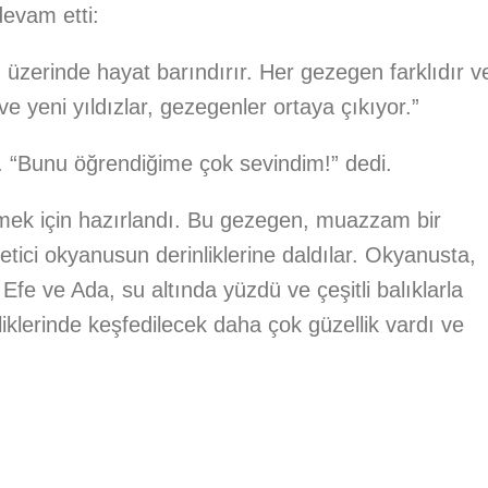
devam etti:
ı üzerinde hayat barındırır. Her gezegen farklıdır v
 ve yeni yıldızlar, gezegenler ortaya çıkıyor.”
i. “Bunu öğrendiğime çok sevindim!” dedi.
mek için hazırlandı. Bu gezegen, muazzam bir
tici okyanusun derinliklerine daldılar. Okyanusta,
 Efe ve Ada, su altında yüzdü ve çeşitli balıklarla
liklerinde keşfedilecek daha çok güzellik vardı ve