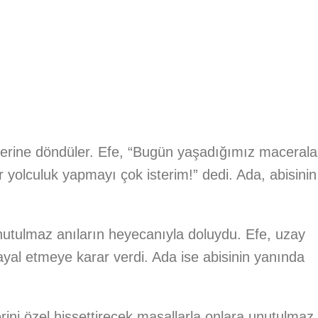
erine döndüler. Efe, “Bugün yaşadığımız macerala
r yolculuk yapmayı çok isterim!” dedi. Ada, abisinin
nutulmaz anıların heyecanıyla doluydu. Efe, uzay
yal etmeye karar verdi. Ada ise abisinin yanında
rini özel hissettirecek masallarla onlara unutulmaz