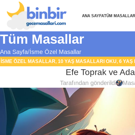
ANA SAYFA
TÜM MASALLA
Tüm Masallar
Ana Sayfa
İsme Özel Masallar
İSME ÖZEL MASALLAR
,
10 YAŞ MASALLARI OKU
,
6 YAŞ
Efe Toprak ve Ada
YAŞ MASALLARI OKU
,
BILIM KURGU MASALL
Tarafından gönderildi
Masa