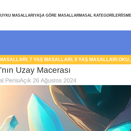
R
UYKU MASALLARI
YAŞA GÖRE MASALLAR
MASAL KATEGORILERI
İSM
 MASALLARI
,
7 YAŞ MASALLARI
,
8 YAŞ MASALLARI OKU
’nın Uzay Macerası
ARI
,
FANTASTIK MASALLAR
,
UYKU MASALLARI
l Perisi
Açık 26 Ağustos 2024