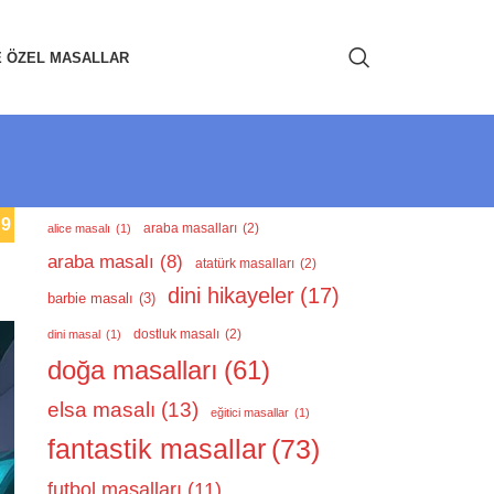
E ÖZEL MASALLAR
,
9
araba masalları
(2)
alice masalı
(1)
araba masalı
(8)
atatürk masalları
(2)
dini hikayeler
(17)
barbie masalı
(3)
dostluk masalı
(2)
dini masal
(1)
doğa masalları
(61)
elsa masalı
(13)
eğitici masallar
(1)
fantastik masallar
(73)
futbol masalları
(11)